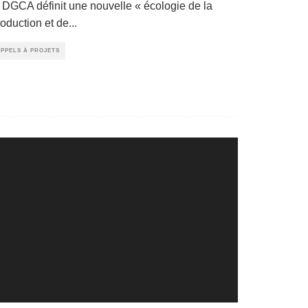
a DGCA définit une nouvelle « écologie de la
roduction et de
...
PPELS À PROJETS