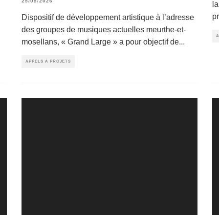
25/05/2026
l
p
Dispositif de développement artistique à l’adresse
des groupes de musiques actuelles meurthe-et-
A
mosellans, « Grand Large » a pour objectif de
...
APPELS À PROJETS