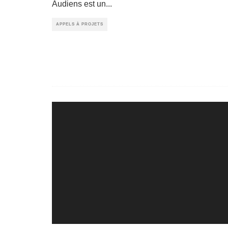
Audiens est un
...
APPELS À PROJETS