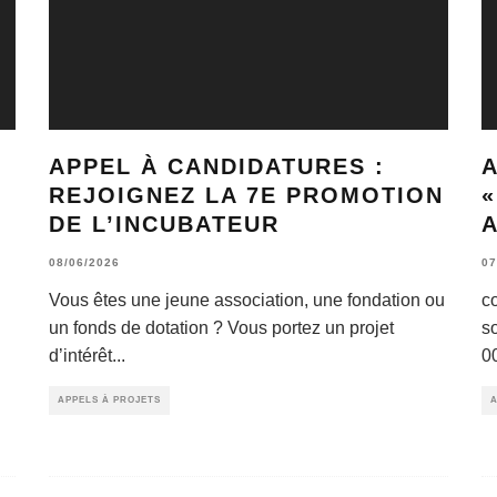
APPEL À CANDIDATURES :
REJOIGNEZ LA 7E PROMOTION
DE L’INCUBATEUR
A
08/06/2026
07
Vous êtes une jeune association, une fondation ou
c
un fonds de dotation ? Vous portez un projet
s
d’intérêt
...
0
APPELS À PROJETS
A