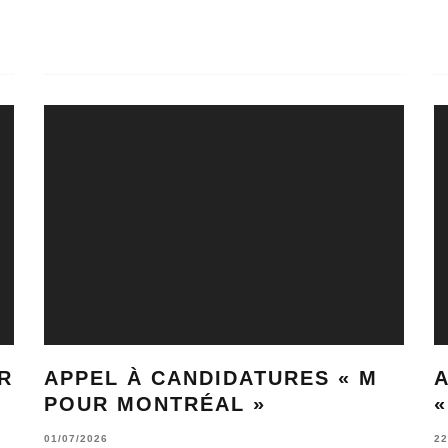
R
APPEL À CANDIDATURES « M
A
POUR MONTRÉAL »
«
01/07/2026
22