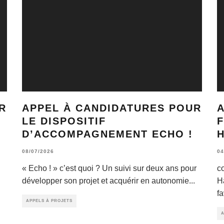
R
APPEL À CANDIDATURES POUR
A
LE DISPOSITIF
D’ACCOMPAGNEMENT ECHO !
08/07/2026
04
« Echo ! » c’est quoi ? Un suivi sur deux ans pour
c
développer son projet et acquérir en autonomie
...
H
fa
APPELS À PROJETS
A